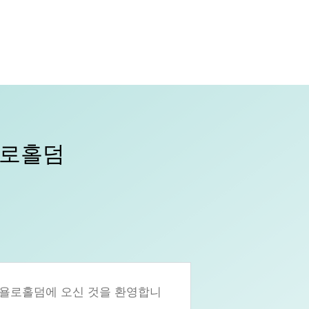
욜로홀덤
 욜로홀덤에 오신 것을 환영합니