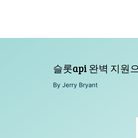
Skip
to
content
슬롯api 완벽 지
By
Jerry Bryant