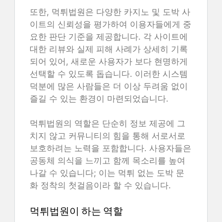
또한, 먹튀법원은 다양한 카지노 및 도박 사
이트의 신뢰성을 평가하여 이용자들에게 중
요한 판단 기준을 제공합니다. 각 사이트에
대한 리뷰와 실제 피해 사례가 상세히 기록
되어 있어, 새로운 사용자가 보다 현명하게
선택할 수 있도록 돕습니다. 이러한 시스템
덕분에 많은 사람들은 더 이상 두려움 없이
즐길 수 있는 환경이 마련되었습니다.
먹튀법원의 역할은 단순히 정보 제공에 그
치지 않고 커뮤니티의 힘을 통해 서로서로
보호하려는 노력을 포함합니다. 사용자들은
공동체 의식을 느끼고 함께 목소리를 높여
나갈 수 있습니다; 이는 먹튀 없는 도박 문
화 정착의 첫걸음이라 할 수 있습니다.
먹튀법원이 하는 역할