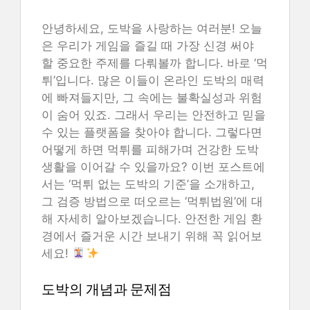
안녕하세요, 도박을 사랑하는 여러분! 오늘
은 우리가 게임을 즐길 때 가장 신경 써야
할 중요한 주제를 다뤄볼까 합니다. 바로 ‘먹
튀’입니다. 많은 이들이 온라인 도박의 매력
에 빠져들지만, 그 속에는 불확실성과 위험
이 숨어 있죠. 그래서 우리는 안전하고 믿을
수 있는 플랫폼을 찾아야 합니다. 그렇다면
어떻게 하면 먹튀를 피해가며 건강한 도박
생활을 이어갈 수 있을까요? 이번 포스트에
서는 ‘먹튀 없는 도박의 기준’을 소개하고,
그 검증 방법으로 떠오르는 ‘먹튀법원’에 대
해 자세히 알아보겠습니다. 안전한 게임 환
경에서 즐거운 시간 보내기 위해 꼭 읽어보
세요!
도박의 개념과 문제점