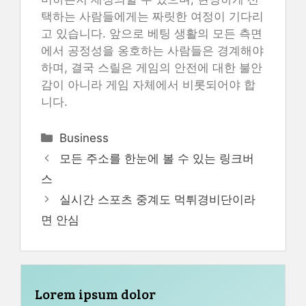
택하는 사람들에게는 짜릿한 여정이 기다리
고 있습니다. 앞으로 베팅 생활의 모든 측면
에서 공정성을 옹호하는 사람들은 경계해야
하며, 결국 스릴은 게임의 안전에 대한 불안
감이 아니라 게임 자체에서 비롯되어야 합
니다.
Categories
Business
모든 주소를 한눈에 볼 수 있는 링크버
스
실시간 스포츠 중계도 먹튀경비단이라
면 안심
Lorem ipsum dolor