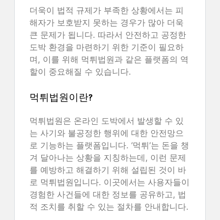
더욱이 법적 규제가 부족한 상황에서는 피
해자가 보호받지 못하는 경우가 많아 더욱
큰 문제가 됩니다. 따라서 안전하고 공정한
도박 환경을 마련하기 위한 기준이 필요하
며, 이를 위해 먹튀법원과 같은 플랫폼의 역
할이 중요해질 수 있습니다.
먹튀법원이란?
먹튀법원은 온라인 도박에서 발생할 수 있
는 사기와 불공정한 행위에 대한 안전망으
로 기능하는 플랫폼입니다. ‘먹튀’는 돈을 챙
겨 달아나는 상황을 지칭하는데, 이런 문제
를 예방하고 해결하기 위해 설립된 것이 바
로 먹튀법원입니다. 이곳에서는 사용자들이
경험한 사건들에 대한 정보를 공유하고, 법
적 조치를 취할 수 있는 절차를 안내합니다.