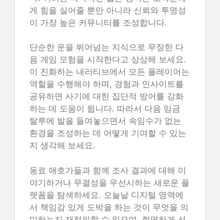
게 힘을 실어줄 뿐만 아니라 신뢰와 투명성
이 가장 높은 커뮤니티를 조성합니다.
단순한 운을 뛰어넘는 지식으로 무장한 다
음 게임 모험을 시작한다고 상상해 보세요.
이 진화하는 내러티브에서 모든 플레이어는
역할을 수행해야 하며, 경험과 인사이트를
공유하면 사기에 대한 집단적 방어를 강화
하는 데 도움이 됩니다. 따라서 다음 임금
탈루에 발을 들여놓으면서 속임수가 없는
환경을 조성하는 데 어떻게 기여할 수 있는
지 생각해 보세요.
동료 애호가들과 함께 조사 결과에 대해 이
야기하거나 무결성을 우선시하는 새로운 플
랫폼을 탐색하세요. 오늘날 디지털 영역에
서 책임감 있게 도박을 하는 것이 무엇을 의
미하는지 재정의할 수 있으며, 현명하게 선