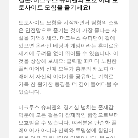
토사이트 모험을 즐기세요!
토토사이트 모험을 시작하면서 탐험의 스릴
은 안전망으로 즐기는 것이 가장 좋다는 사
실을 기억하세요. 머크투스 슈퍼맨이 곁에
있으면 온라인 베팅과 게임이라는 흥미로운
세계에 두려움 없이 뛰어들 수 있습니다. 이
것을 상상해 보세요: 클릭할 때마다 노련한
플레이어와 신예 모두가 흥분의 캐노피 아
래에서 자신의 이야기를 공유하는 기회로
가득 찬 활기찬 풍경을 더 깊이 들여다볼 수
있습니다.
머크투스 슈퍼맨의 경계심 넘치는 존재감
덕분에 모든 걸음이 잠재적인 함정으로부터
보호받을 수 있습니다. 여러분은 단순한 플
레이어가 아니라 신뢰와 투명성에 힘입어