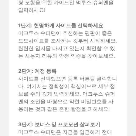
팅 모험을 위한 가이드인 먹투스 슈퍼맨을
입력하세요!
1단계: 현명하게 사이트를 선택하세요
머크투스 슈퍼맨이 추천하는 평판이 좋은
토토사이트를 조사하는 것부터 시작하세요.
탄탄한 입지를 다지고 있는지 확인할 수 있
는 사용자 리뷰와 안전 인증을 찾아보세요.
2단계: 계정 등록
사이트를 선택했으면 등록 버튼을 클릭합니
다. 여기서는 정확성이 핵심이므로 세부 정
보를 주의 깊게 입력하세요. 머크투스 슈퍼
맨의 조언을 바탕으로 약한 비밀번호를 사
용하는 것과 같은 흔한 함정을 피하세요!
3단계: 보너스 및 프로모션 살펴보기
머크투스 슈퍼맨은 자금을 입금하기 전에