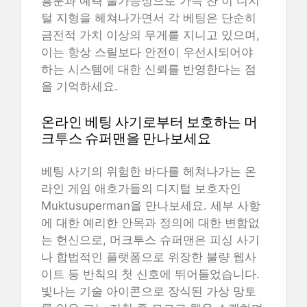
흥분과 예측 불가능성으로 가득 찬 이 디지
털 지형을 헤쳐나가면서 각 베팅은 단순히
금전적 가치 이상의 무게를 지니고 있으며,
이는 항상 스릴보다 안전이 우선시되어야
하는 시스템에 대한 신뢰를 반영한다는 점
을 기억하세요.
온라인 베팅 사기로부터 보호하는 머
크투스 슈퍼맨을 만나보세요
베팅 사기의 위험한 바다를 헤쳐나가는 온
라인 게임 애호가들의 디지털 보호자인
Muktusuperman을 만나보세요. 세부 사항
에 대한 예리한 안목과 정의에 대한 변함없
는 헌신으로, 머크투스 슈퍼맨은 피싱 사기
나 합법적인 플랫폼으로 위장한 불량 웹사
이트 등 반칙의 첫 신호에 뛰어들었습니다.
빛나는 기술 아이콘으로 장식된 가상 망토