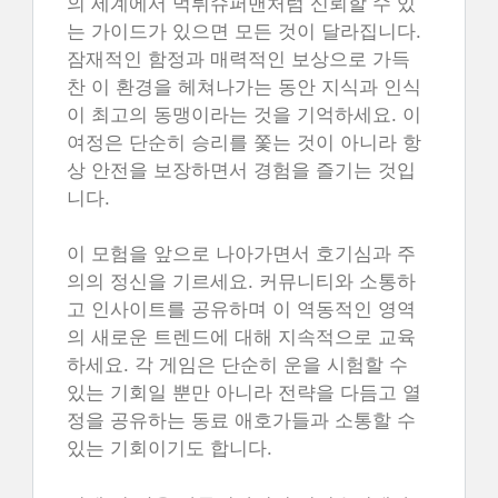
의 세계에서 먹튀슈퍼맨처럼 신뢰할 수 있
는 가이드가 있으면 모든 것이 달라집니다.
잠재적인 함정과 매력적인 보상으로 가득
찬 이 환경을 헤쳐나가는 동안 지식과 인식
이 최고의 동맹이라는 것을 기억하세요. 이
여정은 단순히 승리를 쫓는 것이 아니라 항
상 안전을 보장하면서 경험을 즐기는 것입
니다.
이 모험을 앞으로 나아가면서 호기심과 주
의의 정신을 기르세요. 커뮤니티와 소통하
고 인사이트를 공유하며 이 역동적인 영역
의 새로운 트렌드에 대해 지속적으로 교육
하세요. 각 게임은 단순히 운을 시험할 수
있는 기회일 뿐만 아니라 전략을 다듬고 열
정을 공유하는 동료 애호가들과 소통할 수
있는 기회이기도 합니다.