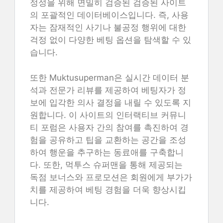
정성을 위해 면밀히 검증된 검증된 사이트
의 포괄적인 데이터베이스입니다. 즉, 사용
자는 잠재적인 사기나 불공정 행위에 대한
걱정 없이 다양한 베팅 옵션을 탐색할 수 있
습니다.
또한 Muktusuperman은 실시간 데이터 분
석과 전문가 리뷰를 제공하여 베팅자가 정
보에 입각한 의사 결정을 내릴 수 있도록 지
원합니다. 이 사이트의 인터랙티브 커뮤니
티 포럼은 사용자 간의 참여를 촉진하여 경
험을 공유하고 팁을 교환하는 공간을 조성
하여 행운을 추구하는 동료애를 구축합니
다. 또한, 먹투스 슈퍼맨을 통해 제공되는
독점 보너스와 프로모션은 회원에게 부가가
치를 제공하여 베팅 경험을 더욱 향상시킵
니다.