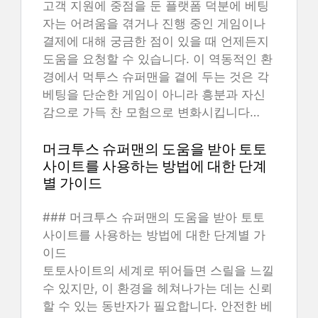
고객 지원에 중점을 둔 플랫폼 덕분에 베팅
자는 어려움을 겪거나 진행 중인 게임이나
결제에 대해 궁금한 점이 있을 때 언제든지
도움을 요청할 수 있습니다. 이 역동적인 환
경에서 먹투스 슈퍼맨을 곁에 두는 것은 각
베팅을 단순한 게임이 아니라 흥분과 자신
감으로 가득 찬 모험으로 변화시킵니다…
머크투스 슈퍼맨의 도움을 받아 토토
사이트를 사용하는 방법에 대한 단계
별 가이드
### 머크투스 슈퍼맨의 도움을 받아 토토
사이트를 사용하는 방법에 대한 단계별 가
이드
토토사이트의 세계로 뛰어들면 스릴을 느낄
수 있지만, 이 환경을 헤쳐나가는 데는 신뢰
할 수 있는 동반자가 필요합니다. 안전한 베