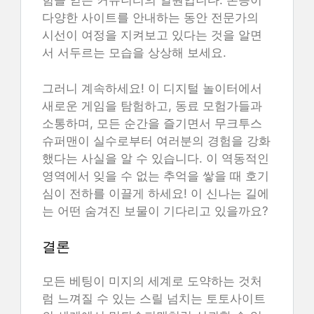
힘을 얻은 커뮤니티의 일원입니다. 본능이
다양한 사이트를 안내하는 동안 전문가의
시선이 여정을 지켜보고 있다는 것을 알면
서 서두르는 모습을 상상해 보세요.
그러니 계속하세요! 이 디지털 놀이터에서
새로운 게임을 탐험하고, 동료 모험가들과
소통하며, 모든 순간을 즐기면서 무크투스
슈퍼맨이 실수로부터 여러분의 경험을 강화
했다는 사실을 알 수 있습니다. 이 역동적인
영역에서 잊을 수 없는 추억을 쌓을 때 호기
심이 전하를 이끌게 하세요! 이 신나는 길에
는 어떤 숨겨진 보물이 기다리고 있을까요?
결론
모든 베팅이 미지의 세계로 도약하는 것처
럼 느껴질 수 있는 스릴 넘치는 토토사이트